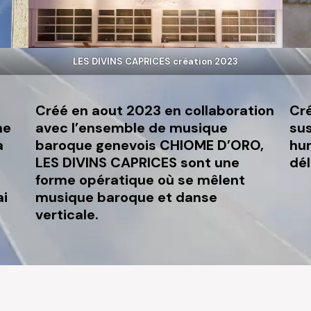
LES DIVINS CAPRICES création 2023
Créé en aout 2023 en collaboration
Cré
ne
avec l’ensemble de musique
sus
a
baroque genevois CHIOME D’ORO,
hu
LES DIVINS CAPRICES sont une
dé
forme opératique où se mêlent
ai
musique baroque et danse
verticale.