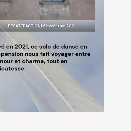
DESATTRACTION1.62 création 2021
é en 2021, ce solo de danse en
pension nous fait voyager entre
mour et charme, tout en
licatesse
.