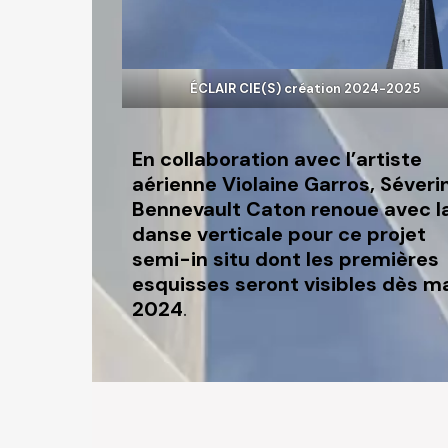
ÉCLAIR CIE(S) création 2024-2025
En collaboration avec l’artiste
aérienne Violaine Garros, Séveri
Bennevault Caton renoue avec l
danse verticale pour ce projet
semi-in situ dont les premières
esquisses seront visibles dès m
2024
.